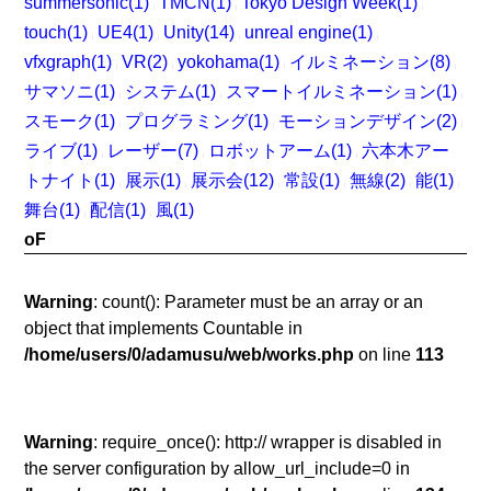
summersonic(1)
TMCN(1)
Tokyo Design Week(1)
|
|
|
touch(1)
UE4(1)
Unity(14)
unreal engine(1)
|
|
|
|
vfxgraph(1)
VR(2)
yokohama(1)
イルミネーション(8)
|
|
|
|
サマソニ(1)
システム(1)
スマートイルミネーション(1)
|
|
|
スモーク(1)
プログラミング(1)
モーションデザイン(2)
|
|
|
ライブ(1)
レーザー(7)
ロボットアーム(1)
六本木アー
|
|
|
トナイト(1)
展示(1)
展示会(12)
常設(1)
無線(2)
能(1)
|
|
|
|
|
|
舞台(1)
配信(1)
風(1)
|
|
oF
Warning
: count(): Parameter must be an array or an
object that implements Countable in
/home/users/0/adamusu/web/works.php
on line
113
Warning
: require_once(): http:// wrapper is disabled in
the server configuration by allow_url_include=0 in