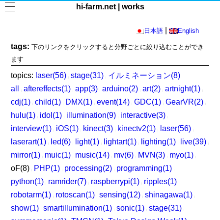
hi-farm.net | works
|
日本語
English
tags:
下のリンクをクリックすると分野ごとに絞り込むことができ
ます
topics:
laser(56)
stage(31)
イルミネーション(8)
|
|
all
aftereffects(1)
app(3)
arduino(2)
art(2)
artnight(1)
|
|
|
|
|
|
cdj(1)
child(1)
DMX(1)
event(14)
GDC(1)
GearVR(2)
|
|
|
|
|
|
hulu(1)
idol(1)
illumination(9)
interactive(3)
|
|
|
|
interview(1)
iOS(1)
kinect(3)
kinectv2(1)
laser(56)
|
|
|
|
|
laserart(1)
led(6)
light(1)
lightart(1)
lighting(1)
live(39)
|
|
|
|
|
|
mirror(1)
muic(1)
music(14)
mv(6)
MVN(3)
myo(1)
|
|
|
|
|
|
oF(8)
PHP(1)
processing(2)
programming(1)
|
|
|
|
python(1)
ramrider(7)
raspberrypi(1)
ripples(1)
|
|
|
|
robotarm(1)
rotoscan(1)
sensing(12)
shinagawa(1)
|
|
|
|
show(1)
smartillumination(1)
sonic(1)
stage(31)
|
|
|
|